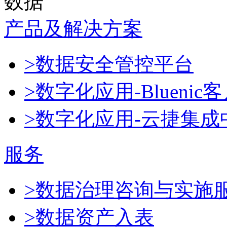
数据
产品及解决方案
>数据安全管控平台
>数字化应用-Blueni
>数字化应用-云捷集成
服务
>数据治理咨询与实施
>数据资产入表