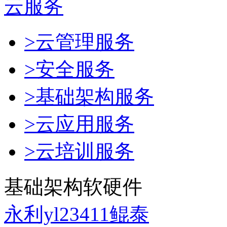
云服务
>云管理服务
>安全服务
>基础架构服务
>云应用服务
>云培训服务
基础架构软硬件
永利yl23411鲲泰