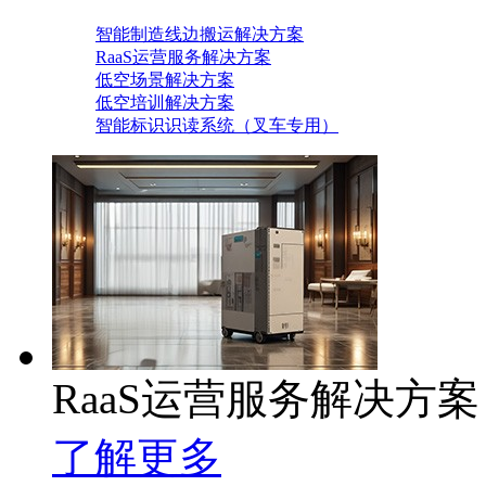
智能制造线边搬运解决方案
RaaS运营服务解决方案
低空场景解决方案
低空培训解决方案
智能标识识读系统（叉车专用）
RaaS运营服务解决方案
了解更多