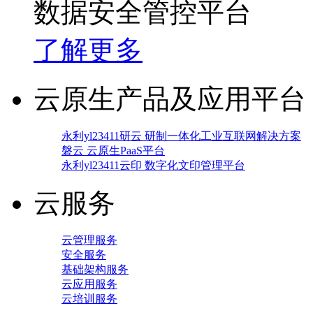
数据安全管控平台
了解更多
云原生产品及应用平台
永利yl23411研云 研制一体化工业互联网解决方案
磐云 云原生PaaS平台
永利yl23411云印 数字化文印管理平台
云服务
云管理服务
安全服务
基础架构服务
云应用服务
云培训服务