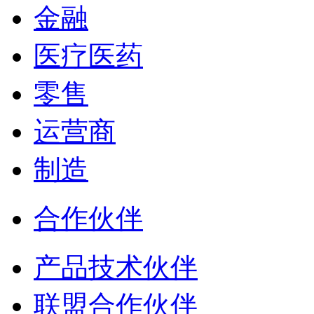
金融
医疗医药
零售
运营商
制造
合作伙伴
产品技术伙伴
联盟合作伙伴