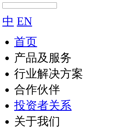
中
EN
首页
产品及服务
行业解决方案
合作伙伴
投资者关系
关于我们