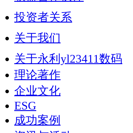
投资者关系
关于我们
关于永利yl23411数码
理论著作
企业文化
ESG
成功案例