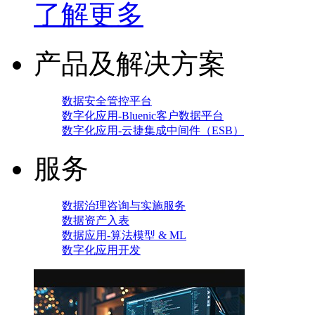
了解更多
产品及解决方案
数据安全管控平台
数字化应用-Bluenic客户数据平台
数字化应用-云捷集成中间件（ESB）
服务
数据治理咨询与实施服务
数据资产入表
数据应用-算法模型 & ML
数字化应用开发