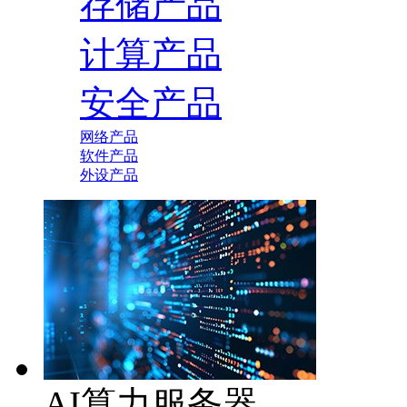
存储产品
计算产品
安全产品
网络产品
软件产品
外设产品
AI算力服务器