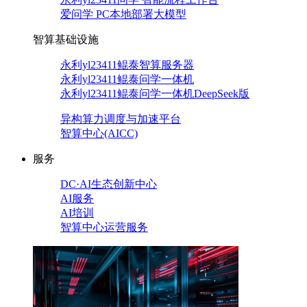
爱问学 PC本地部署大模型
智算基础设施
永利yl23411鲲泰智算服务器
永利yl23411鲲泰问学一体机
永利yl23411鲲泰问学一体机DeepSeek版
异构算力调度与加速平台
智算中心(AICC)
服务
DC·AI生态创新中心
AI服务
AI培训
智算中心运营服务