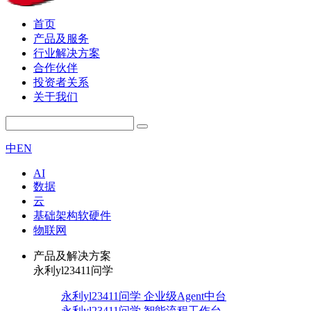
首页
产品及服务
行业解决方案
合作伙伴
投资者关系
关于我们
中
EN
AI
数据
云
基础架构软硬件
物联网
产品及解决方案
永利yl23411问学
永利yl23411问学 企业级Agent中台
永利yl23411问学 智能流程工作台